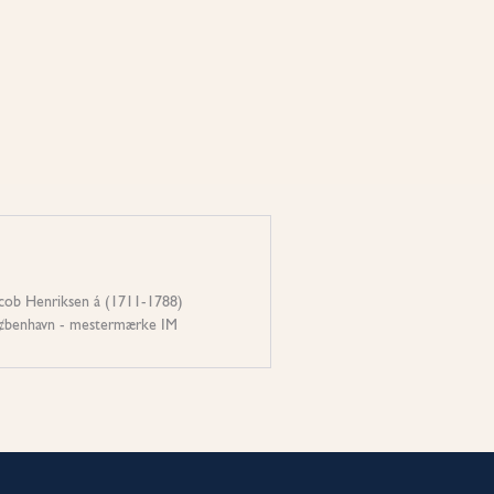
acob Henriksen á (1711-1788)
K¢benhavn - mestermærke IM