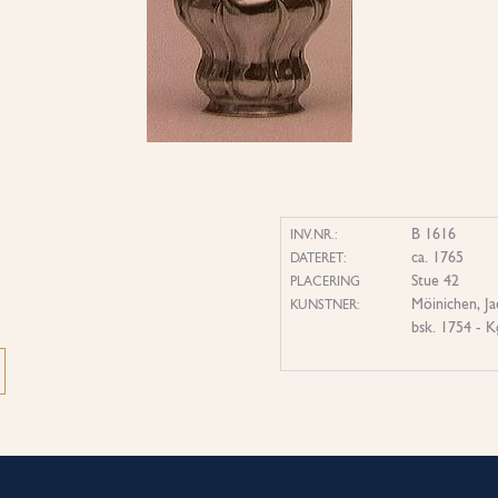
B 1616
INV.NR.:
ca. 1765
DATERET:
Stue 42
PLACERING
Möinichen, J
KUNSTNER:
bsk. 1754 - 