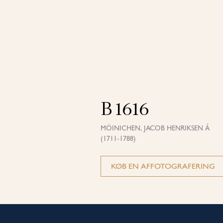
B 1616
MÖINICHEN, JACOB HENRIKSEN Á
(1711-1788)
KØB EN AFFOTOGRAFERING