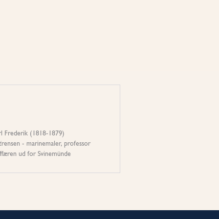
l Frederik (1818-1879)
S¢rensen - marinemaler, professor
ffæren ud for Svinemünde