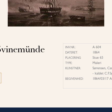
 Svinemünde
A 604
INV.NR.:
1864
DATERET:
Stue 65
PLACERING
Maleri
TYPE:
Sørensen, Car
KUNSTNER:
- kaldet C.F.
1864/03/17 A
BEGIVENHED: