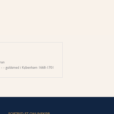
han
9 - - guldsmed i K¢benhavn 1668-1701
FORTRYD ET ONLINEKØB