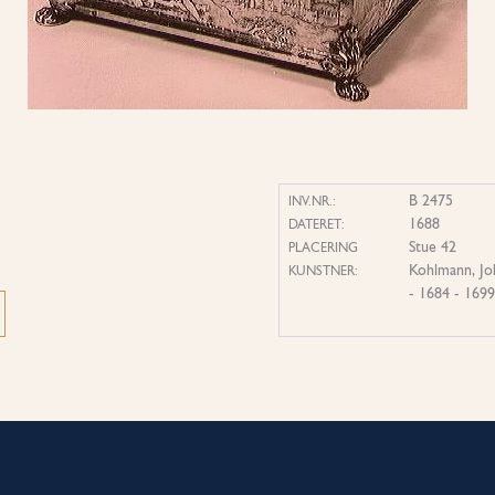
B 2475
INV.NR.:
1688
DATERET:
Stue 42
PLACERING
Kohlmann, Jo
KUNSTNER:
- 1684 - 169