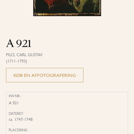
A 921
PILO, CARL GUSTAV
(1711-1793)
KØB EN AFFOTOGRAFERING
INV.NR.:
A 921
DATERET:
ca. 1747-1748
PLACERING