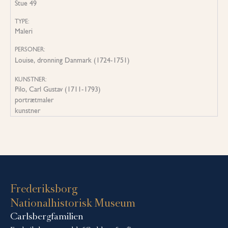
Stue 49
TYPE:
Maleri
PERSONER:
Louise, dronning Danmark (1724-1751)
KUNSTNER:
Pilo, Carl Gustav (1711-1793)
portrætmaler
kunstner
Frederiksborg
Nationalhistorisk Museum
Carlsbergfamilien