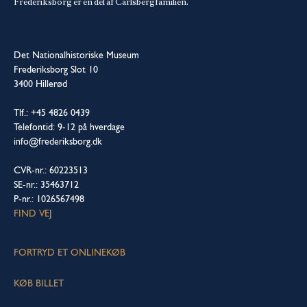
Frederiksborg er en del af Carlsbergfamilien.
Det Nationalhistoriske Museum
Frederiksborg Slot 10
3400 Hillerød
Tlf.: +45 4826 0439
Telefontid: 9-12 på hverdage
info@frederiksborg.dk
CVR-nr.: 60223513
SE-nr.: 35463712
P-nr.: 1026567498
FIND VEJ
FORTRYD ET ONLINEKØB
KØB BILLET