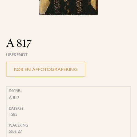
A 817
UBEKENDT
KØB EN AFFOTOGRAFERING
INV.NR.:
A 817
DATERET:
1585
PLACERING
Stue 27