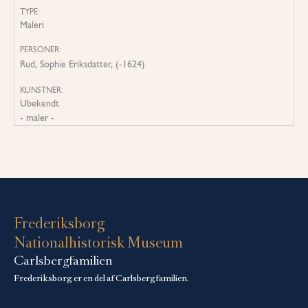
TYPE:
Maleri
PERSONER:
Rud, Sophie Eriksdatter, (-1624)
KUNSTNER:
Ubekendt
- maler -
Frederiksborg
Nationalhistorisk Museum
Carlsbergfamilien
Frederiksborg er en del af Carlsbergfamilien.