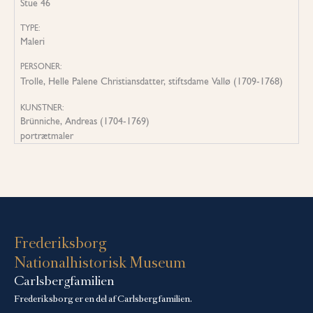
Stue 46
TYPE:
Maleri
PERSONER:
Trolle, Helle Palene Christiansdatter, stiftsdame Vallø (1709-1768)
KUNSTNER:
Brünniche, Andreas (1704-1769)
portrætmaler
Frederiksborg
Nationalhistorisk Museum
Carlsbergfamilien
Frederiksborg er en del af Carlsbergfamilien.