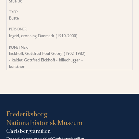
Stue 38
TYPE:
Buste
PERSONER:
Ingrid, dronning Danmark (1910-2000)
KUNSTNER:
Eickhoff, Gottfred Poul Georg (1902-1982)
- kaldet Gottfred Eickhoff - billedhugger -
kunstner
Frederiksborg
Nationalhistorisk Museum
Carlsbergfamilien