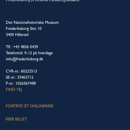
Frederiksborg er en del af Carlsbergfamilien.
Det Nationalhistoriske Museum
Frederiksborg Slot 10
3400 Hillerød
Tlf.: +45 4826 0439
Telefontid: 9-12 på hverdage
info@frederiksborg.dk
CVR-nr.: 60223513
SE-nr.: 35463712
P-nr.: 1026567498
FIND VEJ
FORTRYD ET ONLINEKØB
KØB BILLET