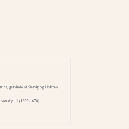
tina, grevinde af Slesvig og Holsten
 van d.y. III (1609-1670)