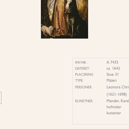
A 7435
INV.NR.:
ca. 1642
DATERET:
Stue 31
PLACERING
Maleri
TYPE:
Leonora Chris
PERSONER:
(1621-1698)
Mander, Karel
KUNSTNER:
hofmaler
kunstner