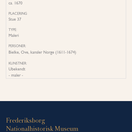
ca. 1670
PLACERING
Stue 37
TYPE:
Maleri
PERSONER:
Bielke, Ove, kansler Norge (1611-1674)
KUNSTNER:
Ubekendt
- maler -
Frederiksborg
Nationalhistorisk Museum