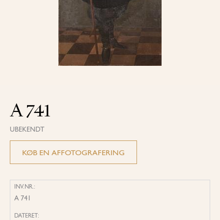
A 741
UBEKENDT
KØB EN AFFOTOGRAFERING
INV.NR.:
A 741
DATERET: