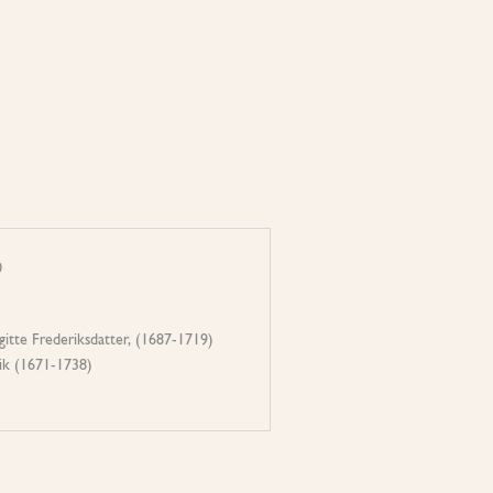
0
rgitte Frederiksdatter, (1687-1719)
ik (1671-1738)