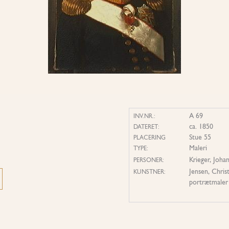
A 69
INV.NR.:
ca. 1850
DATERET:
Stue 55
PLACERING
Maleri
TYPE:
Krieger, Joha
PERSONER:
Jensen, Chris
KUNSTNER:
portrætmaler