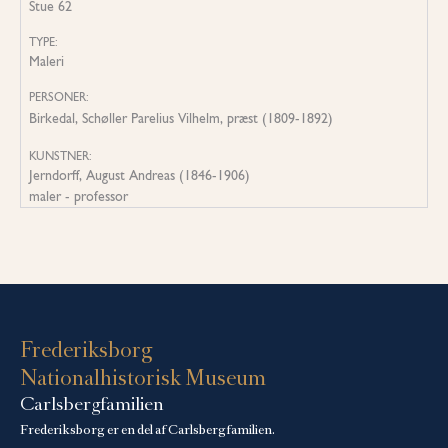
Stue 62
TYPE:
Maleri
PERSONER:
Birkedal, Schøller Parelius Vilhelm, præst (1809-1892)
KUNSTNER:
Jerndorff, August Andreas (1846-1906)
maler - professor
Frederiksborg
Nationalhistorisk Museum
Carlsbergfamilien
Frederiksborg er en del af Carlsbergfamilien.