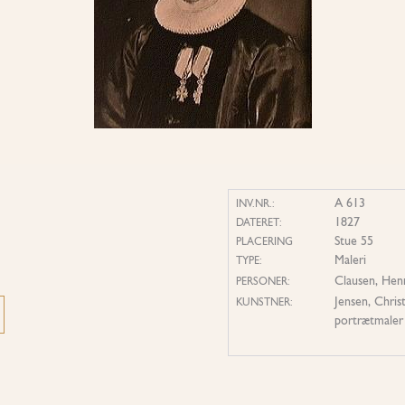
A 613
INV.NR.:
1827
DATERET:
Stue 55
PLACERING
Maleri
TYPE:
Clausen, Hen
PERSONER:
Jensen, Chris
KUNSTNER:
portrætmaler