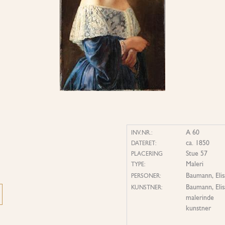
A 60
INV.NR.:
ca. 1850
DATERET:
Stue 57
PLACERING
Maleri
TYPE:
Baumann, Eli
PERSONER:
Baumann, Eli
KUNSTNER:
malerinde
kunstner