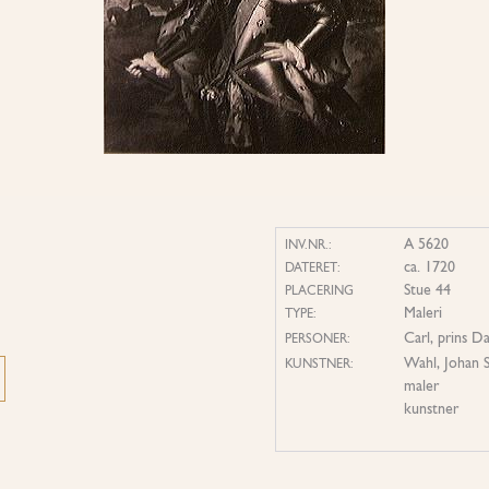
A 5620
INV.NR.:
ca. 1720
DATERET:
Stue 44
PLACERING
Maleri
TYPE:
Carl, prins 
PERSONER:
Wahl, Johan 
KUNSTNER:
maler
kunstner