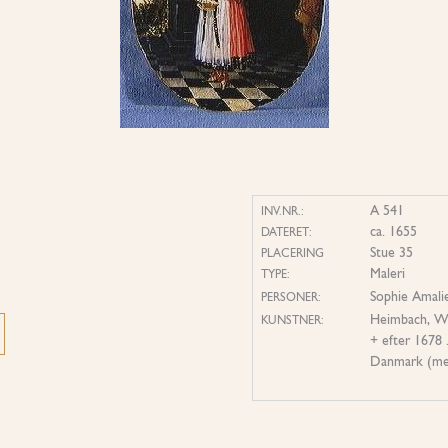
A 541
INV.NR.:
ca. 1655
DATERET:
Stue 35
PLACERING
Maleri
TYPE:
Sophie Amali
PERSONER:
Heimbach, Wo
KUNSTNER:
+ efter 1678 
Danmark (med