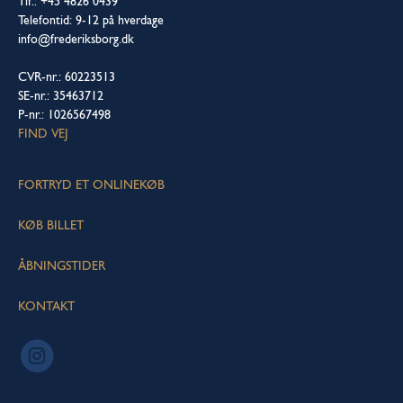
Tlf.: +45 4826 0439
Telefontid: 9-12 på hverdage
info@frederiksborg.dk
CVR-nr.: 60223513
SE-nr.: 35463712
P-nr.: 1026567498
FIND VEJ
FORTRYD ET ONLINEKØB
KØB BILLET
ÅBNINGSTIDER
KONTAKT