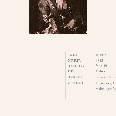
A 4835
INV.NR.:
1783
DATERET:
Stue 49
PLACERING
Maleri
TYPE:
Schack, Doro
PERSONER:
Lorentzen, C
KUNSTNER:
maler - profe