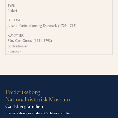
TYPE:
Maleri
PERSONER:
Juliane Marie, dronning Danmark (1729-1796)
KUNSTNER:
Pilo, Carl Gustav (1711-1793)
portrætmaler
kunstner
Frederiksborg
Nationalhistorisk Museum
Carlsbergfamilien
Frederiksborg er en del af Carlsbergfamilien.