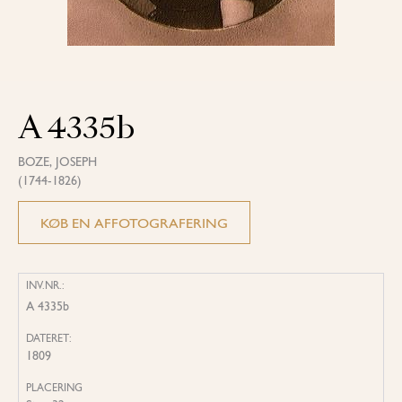
A 4335b
BOZE, JOSEPH
(1744-1826)
KØB EN AFFOTOGRAFERING
INV.NR.:
A 4335b
DATERET:
1809
PLACERING