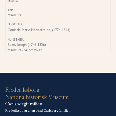
Stue 32
TYPE:
Miniature
PERSONER:
Coninck, Marie Henriette de, (1774-1843)
KUNSTNER:
Boze, Joseph (1744-1826)
miniature- og hofmaler
Frederiksborg
Nationalhistorisk Museum
Carlsbergfamilien
Frederiksborg er en del af Carlsbergfamilien.