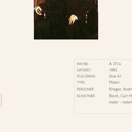
A 371a
INV.NR.:
1882
DATERET:
Stue 61
PLACERING
Maleri
TYPE:
Krieger, Andr
PERSONER:
Bloch, Carl H
KUNSTNER:
maler - rader