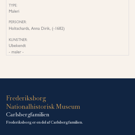
TYPE:
Maleri
PERSONER:
Holtschards, Anna Dirik, (-1682)
KUNSTNER:
Ubekendt
- maler -
Frederiksborg
Nationalhistorisk Museum
Carlsbergfamilien
Frederiksborg er en del af Carlsbergfamilien.