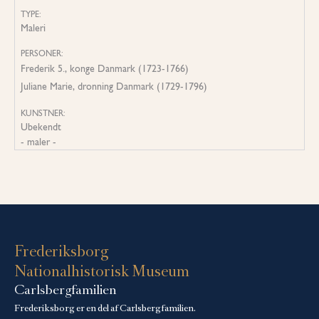
TYPE:
Maleri
PERSONER:
Frederik 5., konge Danmark (1723-1766)
Juliane Marie, dronning Danmark (1729-1796)
KUNSTNER:
Ubekendt
- maler -
Frederiksborg
Nationalhistorisk Museum
Carlsbergfamilien
Frederiksborg er en del af Carlsbergfamilien.