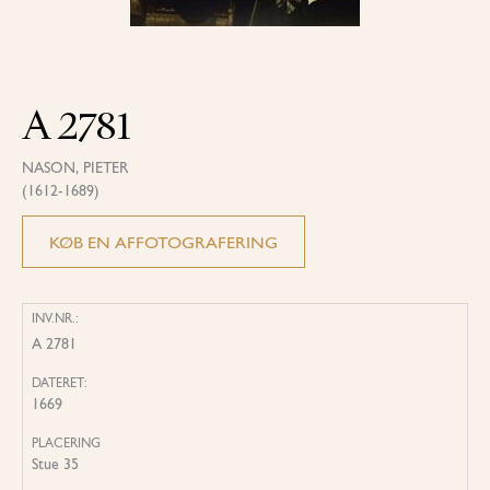
A 2781
NASON, PIETER
(1612-1689)
KØB EN AFFOTOGRAFERING
INV.NR.:
A 2781
DATERET:
1669
PLACERING
Stue 35