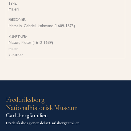
TYPE:
Maleri
PERSONER:
Marselis, Gabriel, købmand (1609-1673)
KUNSTNER:
Nason, Pieter (1612-1689)
maler
kunstner
Frederiksborg
Nationalhistorisk Museum
Carlsbergfamilien
Frederiksborg er en del af Carlsbergfamilien.