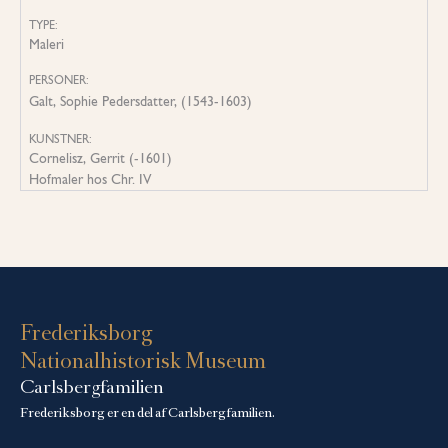
TYPE:
Maleri
PERSONER:
Galt, Sophie Pedersdatter, (1543-1603)
KUNSTNER:
Cornelisz, Gerrit (-1601)
Hofmaler hos Chr. IV
Frederiksborg
Nationalhistorisk Museum
Carlsbergfamilien
Frederiksborg er en del af Carlsbergfamilien.