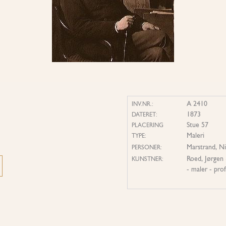
A 2410
INV.NR.:
1873
DATERET:
Stue 57
PLACERING
Maleri
TYPE:
Marstrand, N
PERSONER:
Roed, Jørgen
KUNSTNER:
- maler - pro