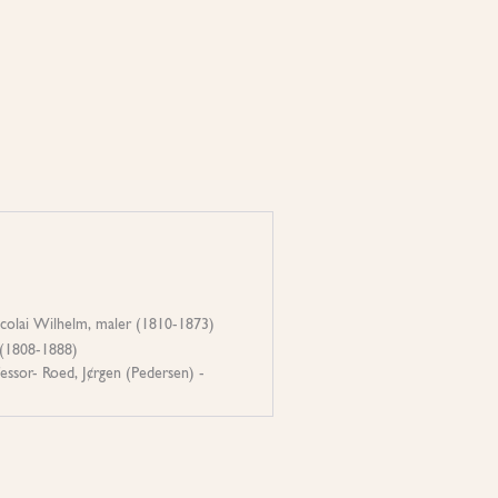
icolai Wilhelm, maler (1810-1873)
 (1808-1888)
fessor- Roed, J¢rgen (Pedersen) -