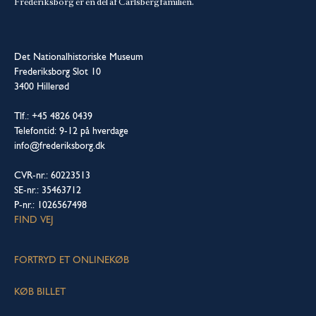
Frederiksborg er en del af Carlsbergfamilien.
Det Nationalhistoriske Museum
Frederiksborg Slot 10
3400 Hillerød
Tlf.: +45 4826 0439
Telefontid: 9-12 på hverdage
info@frederiksborg.dk
CVR-nr.: 60223513
SE-nr.: 35463712
P-nr.: 1026567498
FIND VEJ
FORTRYD ET ONLINEKØB
KØB BILLET