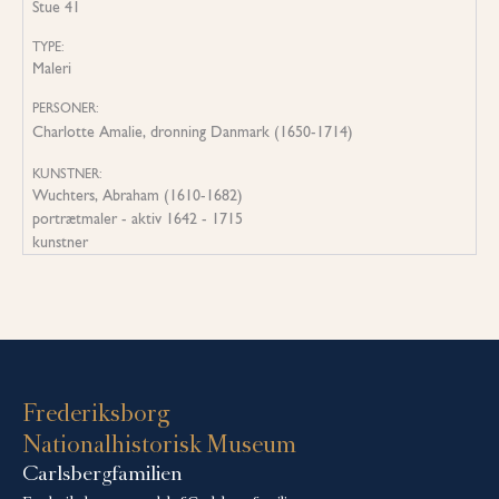
Stue 41
TYPE:
Maleri
PERSONER:
Charlotte Amalie, dronning Danmark (1650-1714)
KUNSTNER:
Wuchters, Abraham (1610-1682)
portrætmaler - aktiv 1642 - 1715
kunstner
Frederiksborg
Nationalhistorisk Museum
Carlsbergfamilien