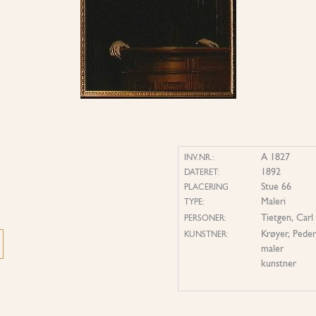
A 1827
INV.NR.:
1892
DATERET:
Stue 66
PLACERING
Maleri
TYPE:
Tietgen, Carl
PERSONER:
Krøyer, Peder
KUNSTNER:
maler
kunstner