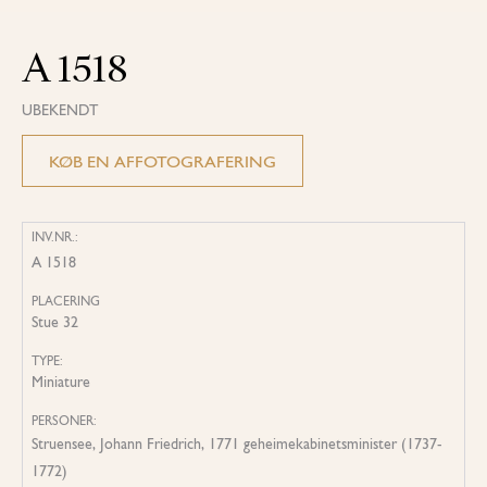
A 1518
UBEKENDT
KØB EN AFFOTOGRAFERING
INV.NR.:
A 1518
PLACERING
Stue 32
TYPE:
Miniature
PERSONER:
Struensee, Johann Friedrich, 1771 geheimekabinetsminister (1737-
1772)