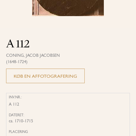
A 112
CONING, JACOB JACOBSEN
(1648-1724)
KØB EN AFFOTOGRAFERING
INV.NR.:
A 112
DATERET:
ca. 1710-1715
PLACERING