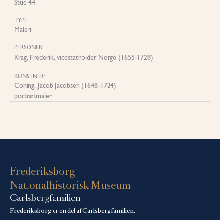
Stue 44
TYPE:
Maleri
PERSONER:
Krag, Frederik, vicestatholder Norge (1655-1728)
KUNSTNER:
Coning, Jacob Jacobsen (1648-1724)
portrætmaler
Frederiksborg
Nationalhistorisk Museum
Carlsbergfamilien
Frederiksborg er en del af Carlsbergfamilien.