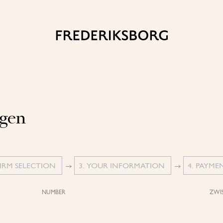
ngen
FIRM SELECTION
3. YOUR INFORMATION
4. PAYME
NUMBER
ZWI