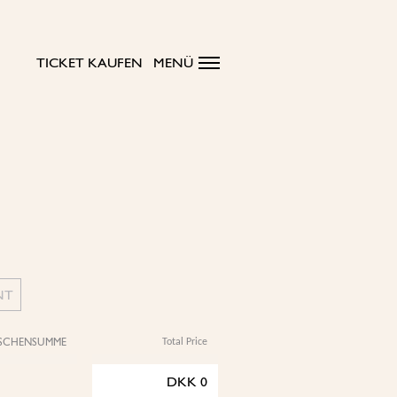
TICKET KAUFEN
MENÜ
NT
SCHENSUMME
Total Price
DKK
0