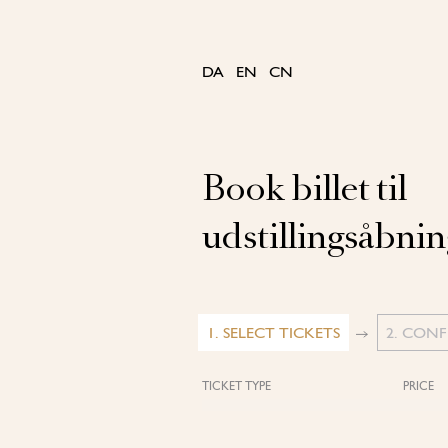
Skip
to
content
DA
EN
CN
Book billet til
udstillingsåbni
1. SELECT TICKETS
2. CON
TICKET TYPE
PRICE