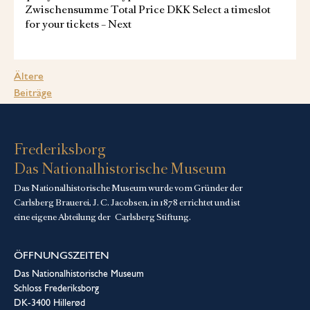
Zwischensumme Total Price DKK Select a timeslot
for your tickets – Next
Beitragsnavigation
Ältere
Beiträge
Frederiksborg
Das Nationalhistorische Museum
Das Nationalhistorische Museum wurde vom Gründer der
Carlsberg Brauerei, J. C. Jacobsen, in 1878 errichtet und ist
eine eigene Abteilung der
Carlsberg Stiftung
.
ÖFFNUNGSZEITEN
Das Nationalhistorische Museum
Schloss Frederiksborg
DK-3400 Hillerød