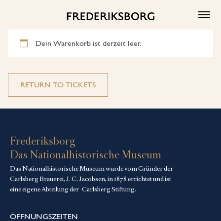
Skip
to
content
Dein Warenkorb ist derzeit leer.
RETURN TO TICKETS
Frederiksborg
Das Nationalhistorische Museum
Das Nationalhistorische Museum wurde vom Gründer der
Carlsberg Brauerei, J. C. Jacobsen, in 1878 errichtet und ist
eine eigene Abteilung der
Carlsberg Stiftung
.
ÖFFNUNGSZEITEN